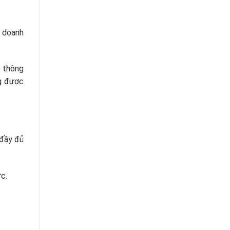
ý doanh
n thông
ng được
 đầy đủ
c.