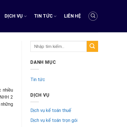
DỊCH VỤ
TIN TỨC
LIÊN HỆ
DANH MỤC
Tin tức
 nhiều
DỊCH VỤ
 TNHH 2
à những
Dịch vụ kế toán thuế
Dịch vụ kế toán trọn gói