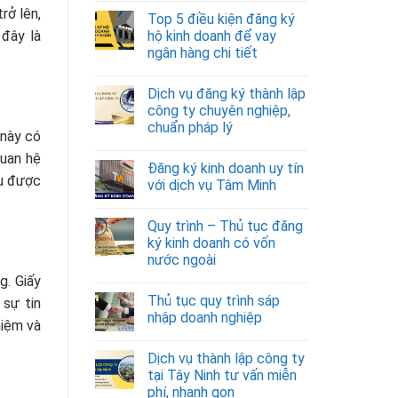
rở lên,
Top 5 điều kiện đăng ký
 đây là
hộ kinh doanh để vay
ngân hàng chi tiết
Dịch vụ đăng ký thành lập
công ty chuyên nghiệp,
chuẩn pháp lý
 này có
quan hệ
Đăng ký kinh doanh uy tín
ều được
với dịch vụ Tâm Minh
Quy trình – Thủ tục đăng
ký kinh doanh có vốn
nước ngoài
g. Giấy
Thủ tục quy trình sáp
sự tin
nhập doanh nghiệp
hiệm và
Dịch vụ thành lập công ty
tại Tây Ninh tư vấn miễn
phí, nhanh gọn