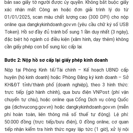
bản sao giấy tờ người được ủy quyền. Không bắt buộc giấy
xác nhận mất Công an hoặc đơn giải trình lý do từ
01/01/2025, scan màu chất lượng cao (300 DPI) cho nộp
online qua dangkykinhdoanh.gov.vn (yêu cầu chữ ký số USB
Token). Hồ sơ đầy đủ tránh bổ sung 1 lần duy nhất (3 ngày),
đặc biệt hộ ngành có điều kiện (xăm hình, dạy thêm) không
cần giấy phép con bổ sung lúc cấp lại.​
Bước 2: Nộp hồ sơ cấp lại giấy phép kinh doanh
Nộp tại Phòng Kinh tế/Tài chính – Kế hoạch UBND cấp
huyện (hộ kinh doanh) hoặc Phòng Đăng ký kinh doanh – Sở
KH&ĐT tỉnh/thành phố (doanh nghiệp), theo 3 hình thức:
trực tiếp (giờ hành chính), qua bưu điện VNPost (phí vận
chuyển tự chịu), hoặc online qua Cổng Dịch vụ công Quốc
gia (dichvucong.gov.vn) hoặc dangkykinhdoanh.gov.vn (miễn
phí hoàn toàn, liên thông mã số thuế tự động). Lệ phí:
50.000 đồng (trực tiếp/bưu điện), 0 đồng online; cơ quan
tiếp nhận kiểm tra hình thức ngay lập tức (1 giờ), xử lý nội