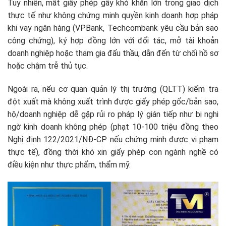
Tuy nhiên, mất giấy phép gây khó khăn lớn trong giao dịch
thực tế như không chứng minh quyền kinh doanh hợp pháp
khi vay ngân hàng (VPBank, Techcombank yêu cầu bản sao
công chứng), ký hợp đồng lớn với đối tác, mở tài khoản
doanh nghiệp hoặc tham gia đấu thầu, dẫn đến từ chối hồ sơ
hoặc chậm trễ thủ tục.​
Ngoài ra, nếu cơ quan quản lý thị trường (QLTT) kiểm tra
đột xuất mà không xuất trình được giấy phép gốc/bản sao,
hộ/doanh nghiệp dễ gặp rủi ro pháp lý gián tiếp như bị nghi
ngờ kinh doanh không phép (phạt 10-100 triệu đồng theo
Nghị định 122/2021/NĐ-CP nếu chứng minh được vi phạm
thực tế), đồng thời khó xin giấy phép con ngành nghề có
điều kiện như thực phẩm, thẩm mỹ.