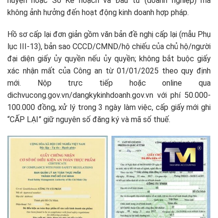
huyện hoặc Sở Kế hoạch và Đầu tư (doanh nghiệp) mà
không ảnh hưởng đến hoạt động kinh doanh hợp pháp.​
Hồ sơ cấp lại đơn giản gồm văn bản đề nghị cấp lại (mẫu Phụ
lục III-13), bản sao CCCD/CMND/hộ chiếu của chủ hộ/người
đại diện giấy ủy quyền nếu ủy quyền; không bắt buộc giấy
xác nhận mất của Công an từ 01/01/2025 theo quy định
mới. Nộp trực tiếp hoặc online qua
dichvucong.gov.vn/dangkykinhdoanh.gov.vn với phí 50.000-
100.000 đồng, xử lý trong 3 ngày làm việc, cấp giấy mới ghi
“CẤP LẠI” giữ nguyên số đăng ký và mã số thuế.