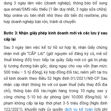
dung 3 ngày làm việc (doanh nghiệp), thông báo bổ sung
qua email/SMS nếu thiếu (1 lần duy nhất, 3 ngày sửa chữa).
Nộp online ưu tiên nhất nhờ theo dõi tiến độ realtime, phù
hợp doanh nghiệp bận rộn, tránh di chuyển.​
Bước 3: Nhận giấy phép kinh doanh mới và các lưu ý sau
cấp lại
Sau 3 ngày làm việc kể từ hồ sơ hợp lệ, nhận Giấy chứng
nhận mới ghi “CẤP LẠI” (giữ nguyên số đăng ký cũ, mã số
thuế không đổi) trực tiếp tại quầy. Giấy mới có giá trị pháp
lý tương đương bản gốc, dùng ngay cho vay vốn (hạn mức
500 triệu – 5 tỷ đồng), ký hợp đồng đối tác, niêm yết tại trụ
sở kinh doanh theo Điều 52 Nghị định 01/2021/NĐ-CP. Sau
nhận: cập nhật thông tin với cơ quan thuế (nếu thay đổi địa
chỉ), thông báo đối tác/ngân hàng trong 10 ngày, sao y
công chứng 5-10 bộ dự phòng (phí 10.000 đồng/bộ). Vi
phạm không cấp lại kịp thời phạt 3-5 triệu đồng (Nghị định
122/2021), khuyến nghị ủy quyền
dịch vụ kế toán
(chi phí