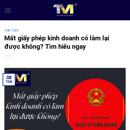
Skip
to
content
TIN TỨC
Mất giấy phép kinh doanh có làm lại
được không? Tìm hiểu ngay
08
Th5