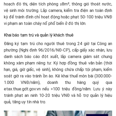
hoạch đô thị, diện tích phòng ≥8m², thông gió thoát nước,
vệ sinh môi trường. Lắp camera, kiểm tra điện an toàn định
kỳ để tránh đình chỉ hoạt động hoặc phạt 50-100 triệu VNĐ
vi phạm an toàn cháy nổ phổ biến ở đô thị lớn.​
Khai báo tạm trú và quản lý khách thuê
Đăng ký tạm trú cho người thuê trong 24 giờ tại Công an
phường (Nghị định 96/2016/NĐ-CP), cấp giấy xác nhận, lưu
danh sách báo cáo đột xuất, lắp camera giám sát chung
không xâm phạm riêng tư. Ký hợp đồng thuê văn bản (thời
hạn, giá, giờ giấc, vệ sinh), không chứa chấp tội phạm, kiểm
soát giờ ra vào tránh ồn ào. Kê khai thuế môn bài (300.000-
1.000 VNĐ/năm), doanh thu hàng quý qua
etax.thue.gdt.gov.vn nếu >100 triệu đồng/năm. Lưu ý này
tránh phạt an ninh 10-20 triệu VNĐ và hỗ trợ quản lý hiệu
quả, tăng uy tín nhà trọ.​