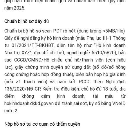
giúp bạn thực hiện nhanh gọn và chuẩn xác theo quy định
năm 2025.
Chuẩn bị hồ sơ đầy đủ
Chuẩn bị bộ hồ sơ scan PDF rõ nét (dung lượng <5MB/file):
Giấy đề nghị đăng ký hộ kinh doanh (mẫu Phụ lục III-1 Thông
tư 01/2021/TT-BKHĐT, điền tên hộ như “Hộ kinh doanh
Nhà trọ XYZ”, địa chỉ chi tiết, ngành nghề 5510/6820), bản
sao CCCD/CMND/Hộ chiếu chủ hộ/thành viên (còn hiệu
lực), giấy chứng minh quyền sử dụng đất (sổ đỏ/sổ hồng
công chứng hoặc hợp đồng thuê), biên bản họp hộ gia đình
(nếu >1 thành viên) và cam kết PCCC theo Nghị định
136/2020/NĐ-CP. Kiểm tra điều kiện: chủ hộ đủ 18 tuổi, địa
điểm không cấm kinh doanh, tải mẫu từ
hokinhdoanh.dkkd.gov.vn để tránh sai sót, ký số bằng VNeID
mức 2.​
Nộp hồ sơ tại cơ quan có thẩm quyền