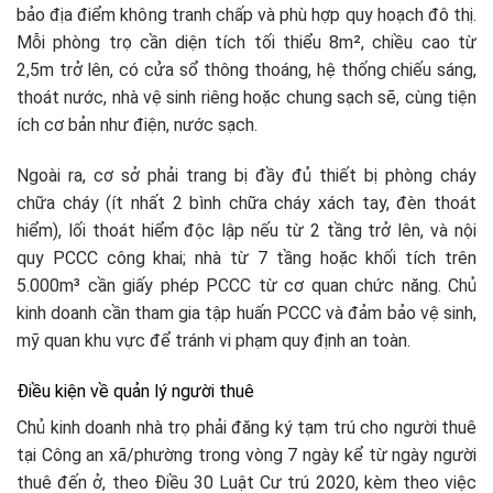
bảo địa điểm không tranh chấp và phù hợp quy hoạch đô thị.
Mỗi phòng trọ cần diện tích tối thiểu 8m², chiều cao từ
2,5m trở lên, có cửa sổ thông thoáng, hệ thống chiếu sáng,
thoát nước, nhà vệ sinh riêng hoặc chung sạch sẽ, cùng tiện
ích cơ bản như điện, nước sạch.​
Ngoài ra, cơ sở phải trang bị đầy đủ thiết bị phòng cháy
chữa cháy (ít nhất 2 bình chữa cháy xách tay, đèn thoát
hiểm), lối thoát hiểm độc lập nếu từ 2 tầng trở lên, và nội
quy PCCC công khai; nhà từ 7 tầng hoặc khối tích trên
5.000m³ cần giấy phép PCCC từ cơ quan chức năng. Chủ
kinh doanh cần tham gia tập huấn PCCC và đảm bảo vệ sinh,
mỹ quan khu vực để tránh vi phạm quy định an toàn.
Điều kiện về quản lý người thuê
Chủ kinh doanh nhà trọ phải đăng ký tạm trú cho người thuê
tại Công an xã/phường trong vòng 7 ngày kể từ ngày người
thuê đến ở, theo Điều 30 Luật Cư trú 2020, kèm theo việc