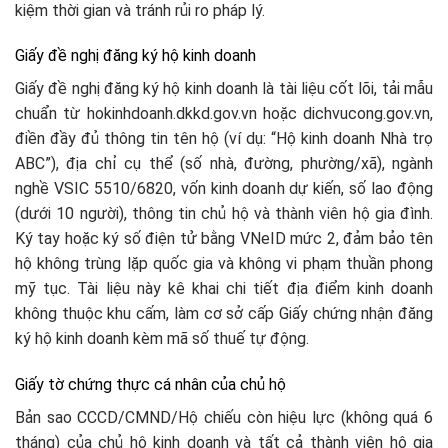
kiệm thời gian và tránh rủi ro pháp lý.
Giấy đề nghị đăng ký hộ kinh doanh
Giấy đề nghị đăng ký hộ kinh doanh là tài liệu cốt lõi, tải mẫu
chuẩn từ hokinhdoanh.dkkd.gov.vn hoặc dichvucong.gov.vn,
điền đầy đủ thông tin tên hộ (ví dụ: “Hộ kinh doanh Nhà trọ
ABC”), địa chỉ cụ thể (số nhà, đường, phường/xã), ngành
nghề VSIC 5510/6820, vốn kinh doanh dự kiến, số lao động
(dưới 10 người), thông tin chủ hộ và thành viên hộ gia đình.
Ký tay hoặc ký số điện tử bằng VNeID mức 2, đảm bảo tên
hộ không trùng lặp quốc gia và không vi phạm thuần phong
mỹ tục. Tài liệu này kê khai chi tiết địa điểm kinh doanh
không thuộc khu cấm, làm cơ sở cấp Giấy chứng nhận đăng
ký hộ kinh doanh kèm mã số thuế tự động.​
Giấy tờ chứng thực cá nhân của chủ hộ
Bản sao CCCD/CMND/Hộ chiếu còn hiệu lực (không quá 6
tháng) của chủ hộ kinh doanh và tất cả thành viên hộ gia