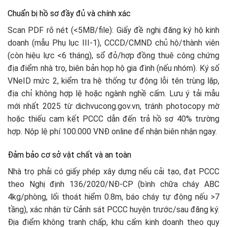
Chuẩn bị hồ sơ đầy đủ và chính xác
Scan PDF rõ nét (<5MB/file): Giấy đề nghị đăng ký hộ kinh
doanh (mẫu Phụ lục III-1), CCCD/CMND chủ hộ/thành viên
(còn hiệu lực <6 tháng), sổ đỏ/hợp đồng thuê công chứng
địa điểm nhà trọ, biên bản họp hộ gia đình (nếu nhóm). Ký số
VNeID mức 2, kiểm tra hệ thống tự động lỗi tên trùng lặp,
địa chỉ không hợp lệ hoặc ngành nghề cấm. Lưu ý tải mẫu
mới nhất 2025 từ dichvucong.gov.vn, tránh photocopy mờ
hoặc thiếu cam kết PCCC dẫn đến trả hồ sơ 40% trường
hợp. Nộp lệ phí 100.000 VNĐ online để nhận biên nhận ngay.​
Đảm bảo cơ sở vật chất và an toàn
Nhà trọ phải có giấy phép xây dựng nếu cải tạo, đạt PCCC
theo Nghị định 136/2020/NĐ-CP (bình chữa cháy ABC
4kg/phòng, lối thoát hiểm 0.8m, báo cháy tự động nếu >7
tầng), xác nhận từ Cảnh sát PCCC huyện trước/sau đăng ký.
Địa điểm không tranh chấp, khu cấm kinh doanh theo quy