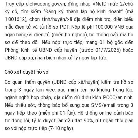
Truy cập dichvucong.gov.vn, đăng nhập VNeID mức 2/chữ
ký số, tìm kiếm “Đăng ký thành lập hộ kinh doanh” (mã
1.001612), chọn tỉnh/huyện/xã địa điểm nhà trọ, điền biểu
mẫu điện tử và tải hồ sơ PDF. Nộp lệ phí 100.000 VNĐ qua
ngân hàng/ví điện tử (miễn hộ nghèo), hệ thống cấp mã hồ
sơ để theo dõi. Nếu nộp trực tiếp, mang 01 bộ gốc đến
Phòng Kinh tế UBND cấp huyện (trước 01/7/2025) hoặc
UBND cấp xã, nhận biên nhận xử lý ngay lập tức.​
Chờ xét duyệt hồ sơ
Cơ quan thẩm quyền (UBND cấp xã/huyện) kiểm tra hồ sơ
trong 3 ngày làm việc: xác minh tên hộ không trùng lặp,
ngành nghề hợp pháp, địa điểm đủ điều kiện PCCC/an ninh.
Nếu thiếu sót, thông báo bổ sung qua SMS/email trong 3
ngày tiếp theo (miễn phí 01 lần). Hệ thống online cảnh báo
tự động lỗi, tỷ lệ duyệt lần đầu đạt 90%, rút ngắn thời gian
so với nộp trực tiếp (7-10 ngày).​