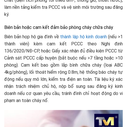
chất (diện tích phòng tối thiểu 8m², thông gió, thoát nước),
làm nền tảng kiểm tra PCCC và vệ sinh môi trường sau đăng
ký.​
Biên bản hoặc cam kết đảm bảo phòng cháy chữa cháy
Biên bản họp hộ gia đình về
thành lập hộ kinh doanh
(nếu >1
thành viên) kèm cam kết PCCC theo Nghị định
136/2020/NĐ-CP, hoặc Giấy xác nhận đủ điều kiện PCCC từ
Cảnh sát PCCC cấp huyện (bắt buộc nếu >7 tầng hoặc >10
phòng). Cam kết bao gồm lắp bình chữa cháy (loại ABC
4kg/phòng), lối thoát hiểm rộng 0.8m, hệ thống báo cháy tự
động nếu quy mô lớn, kiểm tra điện an toàn. Tài liệu ký xác
nhận trách nhiệm chủ hộ, nộp bổ sung sau đăng ký kinh
doanh nếu cơ quan yêu cầu, tránh đình chỉ hoạt động do vi
phạm an toàn cháy nổ.