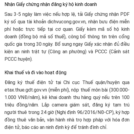
Nhận Giấy chứng nhận đăng ký hộ kinh doanh
Sau 3-5 ngày làm việc nếu hợp lệ, tải Giấy chứng nhận PDF
ký số qua tài khoản dichvucong.gov.vn, nhận bưu điện miễn
phí hoặc trực tiếp tại cơ quan. Giấy kèm mã số hộ kinh
doanh (đồng bộ mã số thuế), công bố thông tin trên cổng
quốc gia trong 30 ngày. Bổ sung ngay Giấy xác nhận đủ điều
kiện an ninh trật tự (Công an phường) và PCCC (Cảnh sát
PCCC huyện).​
Khai thuế và đi vào hoạt động
Đăng ký thuế điện tử tại Chi cục Thuế quận/huyện qua
etax.thue.gdt.gov.vn (miễn phí), nộp thuế môn bài (300.000-
1.000 VNĐ/năm), kê khai doanh thu hàng quý nếu trên 100
triệu đồng/năm. Lắp camera giám sát, đăng ký tạm trú
người thuê trong 24 giờ (Nghị định 96/2016/NĐ-CP), ký hợp
đồng thuê văn bản, vận hành nhà trọ hợp pháp với hóa đơn
điện tử, báo cáo an ninh định kỳ để tránh đình chỉ.​