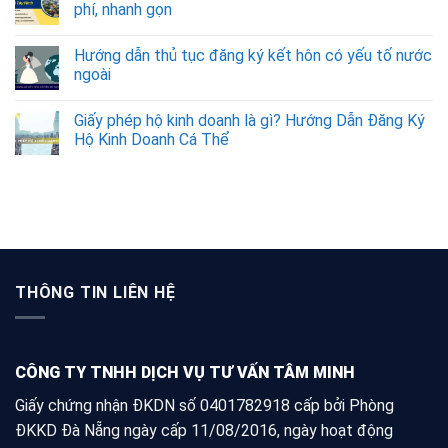
phí, nhanh gọn
Hướng dẫn thủ tục đăng ký kết hôn có yếu tố nước
ngoài
Giấy phép hộ kinh doanh là gì? Hướng Dẫn Đăng Ký
Hộ Kinh Doanh Cá Thể
THÔNG TIN LIÊN HỆ
CÔNG TY TNHH DỊCH VỤ TƯ VẤN TÂM MINH
Giấy chứng nhận ĐKDN số 0401782918 cấp bởi Phòng
ĐKKD Đà Nẵng ngày cấp 11/08/2016, ngày hoạt động