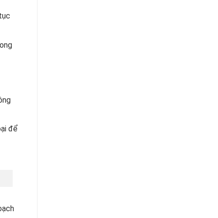
tục
rong
hông
bại để
hoạch