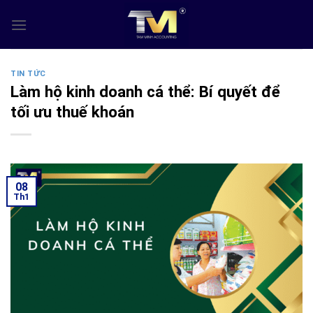
Skip
to
content
TIN TỨC
Làm hộ kinh doanh cá thể: Bí quyết để
tối ưu thuế khoán
08
Th1