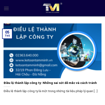
Skip
to
content
05
Th5
Điều lệ thành lập công ty: Những sai sót dễ mắc và cách tránh
Điều lệ thành lập công ty là một trong những tài liệu pháp lý quan [...]