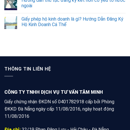
Hướng dẫn thủ tục đăng ký kết hôn có yếu tố nước
ngoài
Giấy phép hộ kinh doanh là gì? Hướng Dẫn Đăng Ký
Hộ Kinh Doanh Cá Thể
THÔNG TIN LIÊN HỆ
CÔNG TY TNHH DỊCH VỤ TƯ VẤN TÂM MINH
Giấy chứng nhận ĐKDN số 0401782918 cấp bởi Phòng
ĐKKD Đà Nẵng ngày cấp 11/08/2016, ngày hoạt động
11/08/2016
Địa chỉ:
32/19 Phan Đăng Lưu - Hải Châu - Đà Nẵng