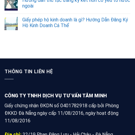
Hướng dẫn thủ tục đăng ký kết hôn có yếu tố nước
ngoài
Giấy phép hộ kinh doanh là gì? Hướng Dẫn Đăng Ký
Hộ Kinh Doanh Cá Thể
THÔNG TIN LIÊN HỆ
CÔNG TY TNHH DỊCH VỤ TƯ VẤN TÂM MINH
Giấy chứng nhận ĐKDN số 0401782918 cấp bởi Phòng
ĐKKD Đà Nẵng ngày cấp 11/08/2016, ngày hoạt động
11/08/2016
Địa chỉ:
32/19 Phan Đăng Lưu - Hải Châu - Đà Nẵng